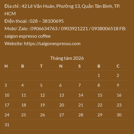
Địa chỉ : 42 Lê Văn Huân, Phường 13, Quận Tân Bình, TP.
HCM
Điện thoại : 028 – 38100695
Mobi/ Zalo : 0906634763 / 0903921221 / 0938006518 FB:
saigon espresso coffee
Website: https://saigonespresso.com
Tháng tám 2026
H
B
T
N
S
B
C
1
2
3
4
5
6
7
8
9
10
11
12
13
14
15
16
17
18
19
20
21
22
23
24
25
26
27
28
29
30
31