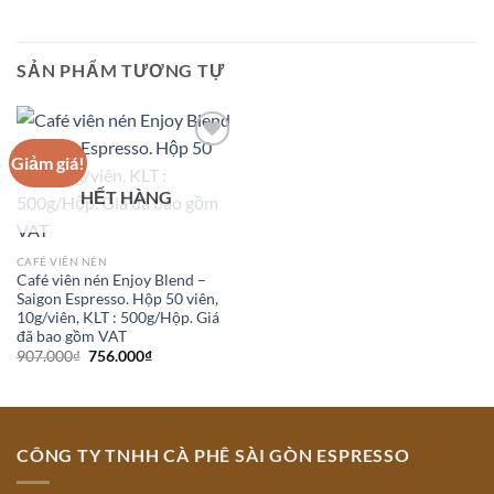
SẢN PHẨM TƯƠNG TỰ
Giảm giá!
Add to
Wishlist
HẾT HÀNG
CAFÉ VIÊN NÉN
Café viên nén Enjoy Blend –
Saigon Espresso. Hộp 50 viên,
10g/viên, KLT : 500g/Hộp. Giá
đã bao gồm VAT
Giá
Giá
907.000
₫
756.000
₫
gốc
hiện
là:
tại
907.000₫.
là:
756.000₫.
CÔNG TY TNHH CÀ PHÊ SÀI GÒN ESPRESSO