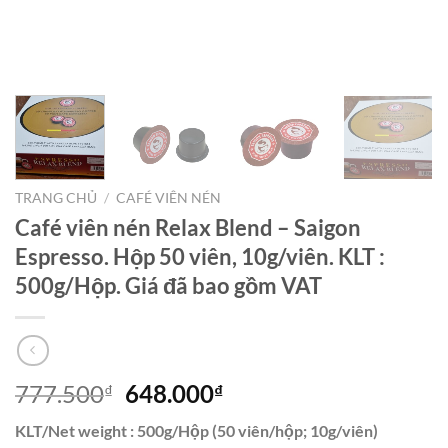
TRANG CHỦ
/
CAFÉ VIÊN NÉN
Café viên nén Relax Blend – Saigon
Espresso. Hộp 50 viên, 10g/viên. KLT :
500g/Hộp. Giá đã bao gồm VAT
Giá
Giá
777.500
648.000
₫
₫
gốc
hiện
KLT/Net weight : 500g/Hộp (50 viên/hộp; 10g/viên)
là:
tại