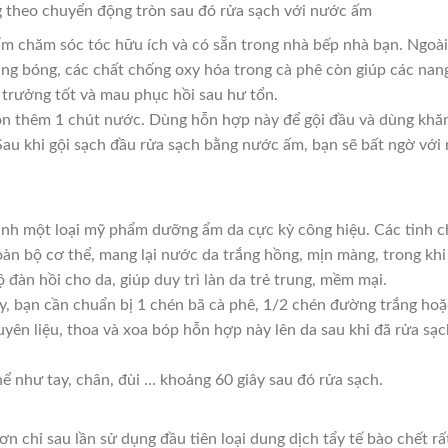
 theo chuyển động tròn sau đó rửa sạch với nước ấm
ẩm chăm sóc tóc hữu ích và có sẵn trong nhà bếp nhà bạn. Ngoài
ng bóng, các chất chống oxy hóa trong cà phê còn giúp các nan
 trưởng tốt và mau phục hồi sau hư tổn.
rộn thêm 1 chút nước. Dùng hỗn hợp này để gội đầu và dùng khă
Sau khi gội sạch đầu rửa sạch bằng nước ấm, bạn sẽ bất ngờ với
ành một loại mỹ phẩm dưỡng ẩm da cực kỳ công hiệu. Các tinh c
toàn bộ cơ thể, mang lại nước da trắng hồng, mịn màng, trong khi
 đàn hồi cho da, giúp duy trì làn da trẻ trung, mềm mại.
y, bạn cần chuẩn bị 1 chén bã cà phê, 1/2 chén đường trắng hoặ
yên liệu, thoa và xoa bóp hỗn hợp này lên da sau khi đã rửa sạc
 như tay, chân, đùi … khoảng 60 giây sau đó rửa sạch.
n chỉ sau lần sử dụng đầu tiên loại dung dịch tẩy tế bào chết rấ