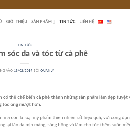
Ủ
GIỚI THIỆU
SẢN PHẨM
TIN TỨC
LIÊN HỆ
TIN TỨC
m sóc da và tóc từ cà phê
NG VÀO
18/02/2019
BỞI
QUANLY
ạn có thể chế biến cà phê thành những sản phẩm làm đẹp tuyệt 
g tóc óng mượt hơn.
n mà còn là loại mỹ phẩm thiên nhiên rất hiệu quả, với công dụn
ang lại làn da mịn màng, sáng hồng và làm cho tóc thêm suôn mề