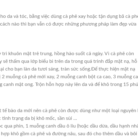
ho da và tóc, bằng việc dùng cà phê xay hoặc tận dụng bã cà ph
g cách nào thì bạn vẫn có được những phương pháp làm đẹp vừa 
 trì khuôn mặt trẻ trung, hồng hào suốt cả ngày. Vì cà phê còn
 sẽ thấm qua lớp biểu bì trên da trong quá trình đắp mặt nạ, hỗ
 lại cho bạn làn da tươi sáng, tràn sức sống.Để thực hiện mặt nạ
ị 2 muỗng cà phê mới xay, 2 muỗng canh bột ca cao, 3 muỗng c
 canh mật ong. Trộn hỗn hợp này lên da và để khô trong 15 phú
t tế bào da mới nên cà phê còn được dùng như một loại nguyên 
 tình trạng da bị khô mốc, sần sùi …
ọc qua phin, 1 muỗng canh dầu ô liu (hoặc dầu dừa, dầu hạnh nhâ
hợp khô gồm cà phê và đường nâu, sau đó cho thêm dầu và bôi