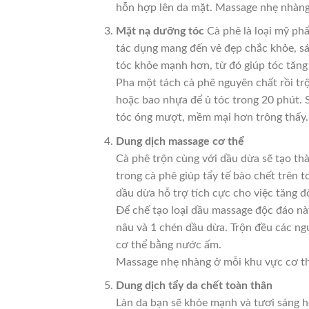
hỗn hợp lên da mặt. Massage nhẹ nhàng
Mặt nạ dưỡng tóc
Cà phê là loại mỹ ph
tác dụng mang đến vẻ đẹp chắc khỏe, sá
tóc khỏe mạnh hơn, từ đó giúp tóc tăng
Pha một tách cà phê nguyên chất rồi t
hoặc bao nhựa để ủ tóc trong 20 phút. 
tóc óng mượt, mềm mại hơn trông thấy.
Dung dịch massage cơ thể
Cà phê trộn cùng với dầu dừa sẽ tạo th
trong cà phê giúp tẩy tế bào chết trên 
dầu dừa hỗ trợ tích cực cho việc tăng độ
Để chế tạo loại dầu massage độc đáo nà
nâu và 1 chén dầu dừa. Trộn đều các ngu
cơ thể bằng nước ấm.
Massage nhẹ nhàng ở mỗi khu vực cơ thể
Dung dịch tẩy da chết toàn thân
Làn da bạn sẽ khỏe mạnh và tươi sáng hơ