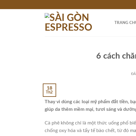
Bỏ
qua
nội
TRANG CH
dung
6 cách chă
ĐĂ
18
Th2
Thay vì dùng các loại mỹ phẩm đắt tiền, b
giúp da thêm mềm mại, tươi sáng và dưỡn
Cà phê không chỉ là một thức uống phổ biế
chống oxy hóa và tẩy tế bào chết, từ đó m