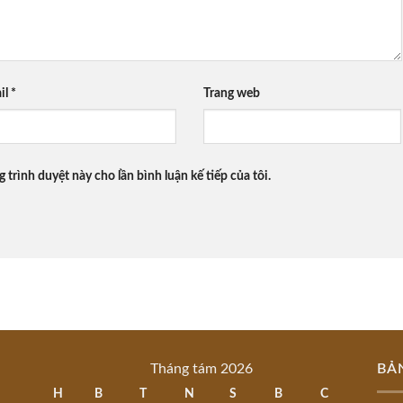
il
*
Trang web
g trình duyệt này cho lần bình luận kế tiếp của tôi.
Tháng tám 2026
BẢ
H
B
T
N
S
B
C