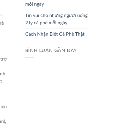
mỗi ngày
Tin vui cho những người uống
ê
2 ly cà phê mỗi ngày
rẻ
Cách Nhận Biết Cà Phê Thật
BÌNH LUẬN GẦN ĐÂY
 trợ
anh
t
liệu
n),