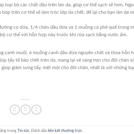
úp loại bỏ các chất dầu trên làn da, giúp cơ thể sạch sẽ hơn. Ngo
a bóp trên cơ thể sẽ làm tróc lớp da chết, để lại cho bạn làn da 
 đường cọ dừa, 1/4 chén dầu dừa và 1 muỗng cà phê quế trong 
 bộ cơ thể với hỗn hợp này trước khi rửa sạch bằng nước ấm.
ng canh muối, 6 muỗng canh dầu dừa nguyên chất và thoa hỗn 
iúp tẩy tế bào chết trên da, mang lại vẻ sáng mịn cho đôi chân x
 giúp giảm sưng tấy, mệt mỏi cho đôi chân, nhất là với những bạ
đăng trong
Tin tức
. Đánh dấu
liên kết thường trực
.