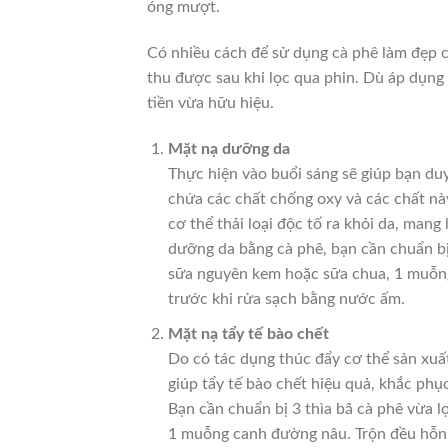
óng mượt.
Có nhiều cách để sử dụng cà phê làm đẹp c
thu được sau khi lọc qua phin. Dù áp dụn
tiền vừa hữu hiệu.
Mặt nạ dưỡng da
Thực hiện vào buổi sáng sẽ giúp bạn duy
chứa các chất chống oxy và các chất này
cơ thể thải loại độc tố ra khỏi da, mang
dưỡng da bằng cà phê, bạn cần chuẩn b
sữa nguyên kem hoặc sữa chua, 1 muỗng
trước khi rửa sạch bằng nước ấm.
Mặt nạ tẩy tế bào chết
Do có tác dụng thúc đẩy cơ thể sản xuấ
giúp tẩy tế bào chết hiệu quả, khắc phục
Bạn cần chuẩn bị 3 thìa bã cà phê vừa l
1 muỗng canh đường nâu. Trộn đều hỗn 